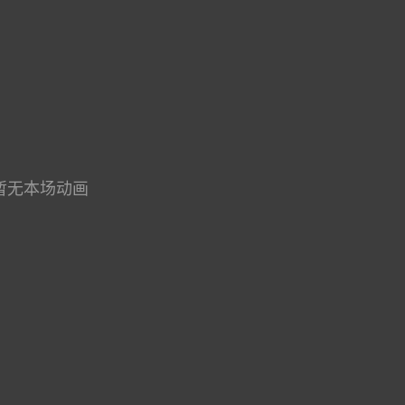
暂无本场动画