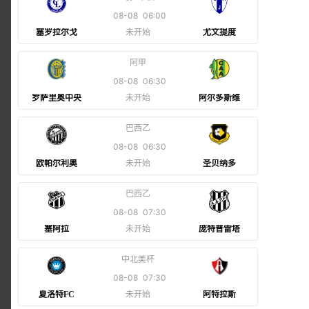
08-08
06:00
未开始
塞罗拉尔戈
尤文提度
阿甲
08-08
06:30
未开始
罗萨里奥中央
阿尔多斯维
巴西乙
08-08
06:30
未开始
欧帕尔利奥
圣贝纳多
巴西乙
08-08
07:30
未开始
塞阿拉
庞特普雷塔
中北美杯
08-08
07:30
未开始
夏洛特FC
阿特拉斯