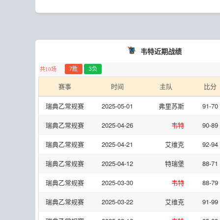
韦特近期战绩
7胜
3负
共
10
场
赛事
时间
主队
比分
瑞典乙常规赛
2025-05-01
弗里苏斯
91-70
瑞典乙常规赛
2025-04-26
韦特
90-89
瑞典乙常规赛
2025-04-21
艾维克
92-94
瑞典乙常规赛
2025-04-12
特瑞堡
88-71
瑞典乙常规赛
2025-03-30
韦特
88-79
瑞典乙常规赛
2025-03-22
艾维克
91-99