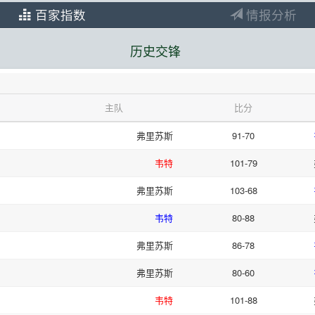
百家指数
情报分析
历史交锋
主队
比分
弗里苏斯
91-70
韦特
101-79
弗里苏斯
103-68
韦特
80-88
弗里苏斯
86-78
弗里苏斯
80-60
韦特
101-88