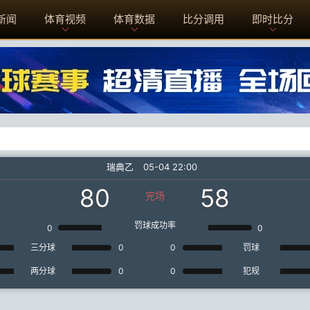
新闻
体育视频
体育数据
比分调用
即时比分
05-04 22:00
瑞典乙
80
58
完场
罚球成功率
0
0
三分球
0
0
罚球
两分球
0
0
犯规