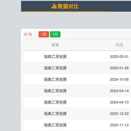
数据对比
2胜
5负
共
7
场
赛事
时间
瑞典乙常规赛
2025-05-01
瑞典乙常规赛
2025-01-26
瑞典乙常规赛
2024-10-05
瑞典乙常规赛
2024-04-14
瑞典乙常规赛
2024-04-13
瑞典乙常规赛
2023-12-02
瑞典乙常规赛
2023-11-12